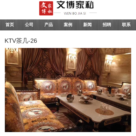
首页
公司
产品
案例
新闻
招聘
联系
KTV茶几-26