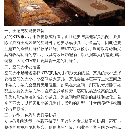
一、美感与功能要兼备
好的
KTV茶几
，不仅要款式好看，而且还要与其他家具搭配。茶几
除了具有美观装饰的功能外，还要承载茶具、小食品等，因此也要
注意它的承载功能和收纳功能。若KTV包厢较小，则可以考虑购买
具有收纳功能的茶几，或具有收展功能的，以根据客人的需要加以
调整，因而KTV茶几要具备一定的功能性。
二、空间大小要恰当
空间大小是考虑选择
KTV茶几尺寸
和形状的依据。茶几的大小选择
要看空间的大小，小空间放大茶几，茶几会显得喧宾夺主大空间放
小茶几，茶几会显得无足轻重。如果在大空间，则可以考虑除了搭
配主沙发的大茶几外，在厅室的单椅旁，还可以挑选较高的边几，
作为功能性兼装饰性的小茶几，为空间增添更多的趣味和变化。若
空间不大，以椭圆形小茶几为佳，柔和的造型，让空间显得轻松而
没有局促感。
三、造型、色彩与家具要协调
KTV茶几的造型、色彩不仅要与周边的沙发或椅子相协调，还要与
整体的居室环境相契合。使用者的年龄、职业甚至客人的身份特点