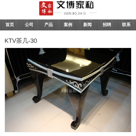
首页
公司
产品
案例
新闻
招聘
联系
KTV茶几-30