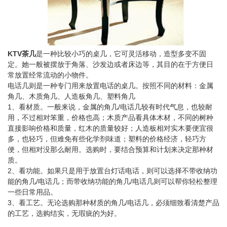
KTV茶几
是一种比较小巧的桌几，它可灵活移动，造型多变不固
定。她一般被摆放于角落、沙发边或者床边等，其目的在于方便日
常放置经常流动的小物件。
电话几则是一种专门用来放置电话的桌几。按照不同的材料：金属
角几、木质角几、人造板角几、塑料角几
1、看材质。一般来说，金属的角几/电话几较有时代气息，也较耐
用，不过相对笨重，价格也高；木质产品看具体木材，不同的树种
直接影响价格和质量，红木的质量较好；人造板相对实木要便宜很
多，也轻巧，但难免有些化学剂味道；塑料的价格经济，轻巧方
便，但相对没那么耐用。选购时，要结合预算和计划来决定那种材
质。
2、看功能。如果只是用于放置台灯话电话，则可以选择不带收纳功
能的角几/电话几；而带收纳功能的角几/电话几则可以帮你轻松整理
一些日常用品。
3、看工艺。无论选购那种材质的角几/电话几，必须细致看清楚产品
的工艺，选购结实，无瑕疵的为好。