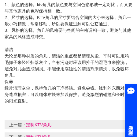
1、颜色的选择。ktv角几的颜色要与空间色彩形成一定对比，而又要
与其他家具的色彩保持相一致。
2、尺寸的选择。KTV角几的尺寸要结合空间的大小来选择，角几一
般小巧精致，常常移动，所以要保证过到可以让它通过。
3、风格的选择。角几的风格要与空间的主格调相一致，避免与其他
家具的风格造成冲突。
清洁
无论是那种材质的角几，清洁的重点都是清理灰尘。平时可以用鸡
毛掸子来轻轻扫落灰尘，当有污迹时应该用拎干的湿毛巾来擦洗，
避免对几面造成刮损。不能使用腐蚀性的清洁剂来清洗，以免破坏
角几。
保养
经常清理灰尘，保持角几的干净整洁。避免尖锐、锋利的东西对几
身造成损害，可以铺张布块来加以保护。避免激烈的碰撞和长时间
的阳光直射。
上一篇：
定制KTV角几
下一篇：
定制KTV角几