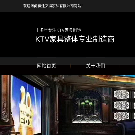
欢迎访问宿迁文博家私有限公司网站！
十多年专注KTV家具制造
KTV家具整体专业制造商
网站首页
关于我们
公司简介
荣誉资质
营业执照