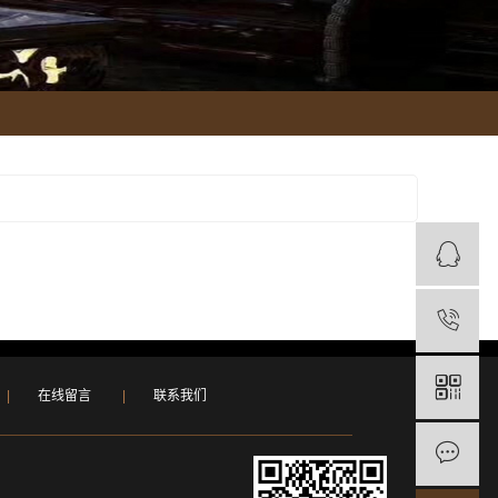
|
在线留言
|
联系我们