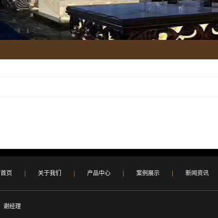
站首页
|
关于我们
|
产品中心
|
案例展示
|
新闻资讯
：谢经理